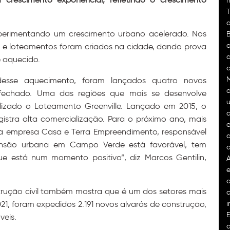
m
T
rimentando um crescimento urbano acelerado. Nos
B
d
s e loteamentos foram criados na cidade, dando prova
e aquecido.
a
esse aquecimento, foram lançados quatro novos
a
fechado. Uma das regiões que mais se desenvolve
u
alizado o Loteamento Greenville. Lançado em 2015, o
q
istra alta comercialização. Para o próximo ano, mais
la empresa Casa e Terra Empreendimento, responsável
d
ansão urbana em Campo Verde está favorável, tem
d
e está num momento positivo”, diz Marcos Gentilin,
d
ução civil também mostra que é um dos setores mais
c
21, foram expedidos 2.191 novos alvarás de construção,
i
E
veis.