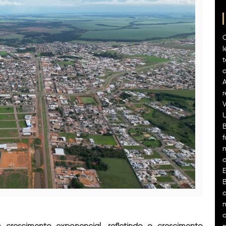
l
t
A
r
V
U
B
f
m
E
B
d
m
a
crescimento exponencial, refletindo o crescimento