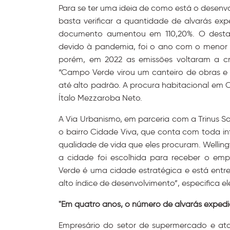
Para se ter uma ideia de como está o desenvo
basta verificar a quantidade de alvarás ex
documento aumentou em 110,20%. O destaq
devido à pandemia, foi o ano com o menor 
porém, em 2022 as emissões voltaram a cr
“Campo Verde virou um canteiro de obras e h
até alto padrão. A procura habitacional em C
Ítalo Mezzaroba Neto.
A Via Urbanismo, em parceria com a Trinus So
o bairro Cidade Viva, que conta com toda in
qualidade de vida que eles procuram. Wellingt
a cidade foi escolhida para receber o emp
Verde é uma cidade estratégica e está entr
alto índice de desenvolvimento”, especifica el
"Em quatro anos, o número de alvarás exped
Empresário do setor de supermercado e at