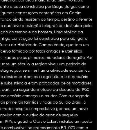
arechal, Cândido Mariano da Silva Rondon.
anto a casa construída por Diego Borges como
algumas construções centenárias em Capim
ranco ainda resistem ao tempo, destino diferente
o que teve a estação telegráfica, destruída pela
ação do tempo e do homem. Uma réplica da
ntiga construção foi construída para abrigar o
Museu da História de Campo Verde, que tem um
cervo formado por fotos antigas e utensílios
tilizados pelos primeiros moradores da região. Por
uase um século, a região viveu um período de
estagnação, sem nenhuma atividade econômica
e destaque. Apenas a agricultura e a pecuária
e subsistência eram praticadas pelos moradores.
A partir da segunda metade da década de 1960,
esse cenário começou a mudar. Com a chegada
as primeiras famílias vindas do Sul do Brasil, o
errado inóspito e improdutivo ganhou um novo
mpulso com o cultivo do arroz de sequeiro.
m 1974, o gaúcho Otávio Eckert instalou um posto
de combustível no entrocamento BR-070 com a