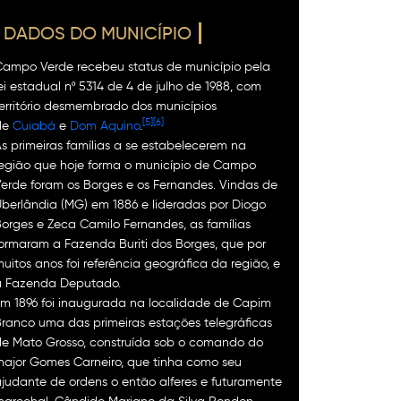
DADOS DO MUNICÍPIO
Campo Verde recebeu status de município pela
ei estadual nº 5314 de 4 de julho de 1988, com
erritório desmembrado dos municípios
[5]
[6]
de
Cuiabá
e
Dom Aquino
.
s primeiras famílias a se estabelecerem na
egião que hoje forma o município de Campo
erde foram os Borges e os Fernandes. Vindas de
berlândia (MG) em 1886 e lideradas por Diogo
orges e Zeca Camilo Fernandes, as famílias
ormaram a Fazenda Buriti dos Borges, que por
uitos anos foi referência geográfica da região, e
a Fazenda Deputado.
m 1896 foi inaugurada na localidade de Capim
ranco uma das primeiras estações telegráficas
e Mato Grosso, construída sob o comando do
ajor Gomes Carneiro, que tinha como seu
judante de ordens o então alferes e futuramente