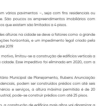
m vários pavimentos –, seja com fins residenciais ou
e. São poucos os empreendimentos imobiliários com
os que existem são limitados a 4 pisos.
es alturas na cidade se deve a fatores como a grande
uções horizontais, e um impedimento legal criado pela
té 2019.
otivo, limitou-se a construção de edifícios verticais a
cidade. Esse impeditivo foi eliminado em 2020, com a
etário Municipal de Planejamento, Rubens Anunciação
idenciais, podem ser construídos prédios com até seis
ércio e serviços, a altura máxima permitida é de 20
strial, pode-se construir prédios com até 25 pisos.
 a construção de edifícios mais altos vai dinamizar a