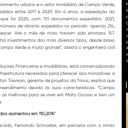
lvimento urbano e o setor imobiliário de Campo Verde,
f
pedidos entre 2017 e 2020. Em 4 anos, a expedição do
d
ue foi 2020, com 721 documentos expedidos. 2021,
C
número de alvarás expedidos no período: apenas 214,
c
escer. Até o mês de maio haviam sido emitidos 157.
d
á investimentos dos mais diversos tipos, desde baixo
ampo Verde é muito grande”, atesta o engenheiro civil
A
V
luções Financeiras e Imobiliárias, está comercializando
fraestrutura necessária para oferecer aos moradores a
on Trevisan, gerente de projetos da Trinus, explica que
reendimento devido às suas características. “Campo
e as melhores para se viver em Mato Grosso e tem um
e.
idos aumentou em 110,20%"
acado, Fernando Schroeter, em parceria com o irmão