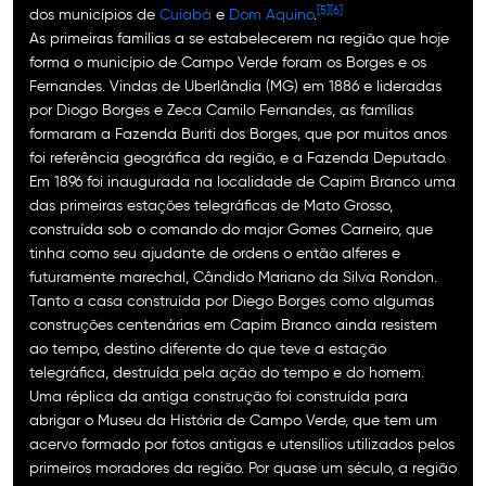
[5]
[6]
dos municípios de
Cuiabá
e
Dom Aquino
.
As primeiras famílias a se estabelecerem na região que hoje
forma o município de Campo Verde foram os Borges e os
Fernandes. Vindas de Uberlândia (MG) em 1886 e lideradas
por Diogo Borges e Zeca Camilo Fernandes, as famílias
formaram a Fazenda Buriti dos Borges, que por muitos anos
foi referência geográfica da região, e a Fazenda Deputado.
Em 1896 foi inaugurada na localidade de Capim Branco uma
das primeiras estações telegráficas de Mato Grosso,
construída sob o comando do major Gomes Carneiro, que
tinha como seu ajudante de ordens o então alferes e
futuramente marechal, Cândido Mariano da Silva Rondon.
Tanto a casa construída por Diego Borges como algumas
construções centenárias em Capim Branco ainda resistem
ao tempo, destino diferente do que teve a estação
telegráfica, destruída pela ação do tempo e do homem.
Uma réplica da antiga construção foi construída para
abrigar o Museu da História de Campo Verde, que tem um
acervo formado por fotos antigas e utensílios utilizados pelos
primeiros moradores da região. Por quase um século, a região