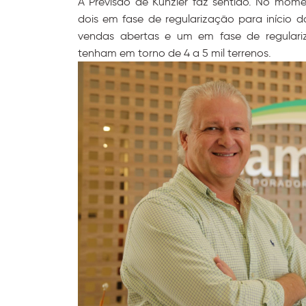
A Previsão de Kunzler faz sentido. No mom
dois em fase de regularização para iníci
vendas abertas e um em fase de regulari
tenham em torno de 4 a 5 mil terrenos.