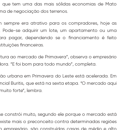
io, que tem uma das mais sólidas economias de Mato
a de negociação dos terrenos.
m sempre era atrativo para os compradores, hoje as
s. Pode-se adquirir um lote, um apartamento ou uma
ra pagar, dependendo se o financiamento é feito
ituições financeiras.
ltura ao mercado de Primavera”, observa o empresário
ora. “E foi bom para todo mundo”, completa.
o urbana em Primavera do Leste está acelerada. Em
ial Buritis, que está na sexta etapa. “O mercado aqui
uito forte”, lembra.
se constrói muito, segundo ele porque o mercado está
xiste mais o preconceito contra determinadas regiões
 empresário, são construídas casas de médio e alto