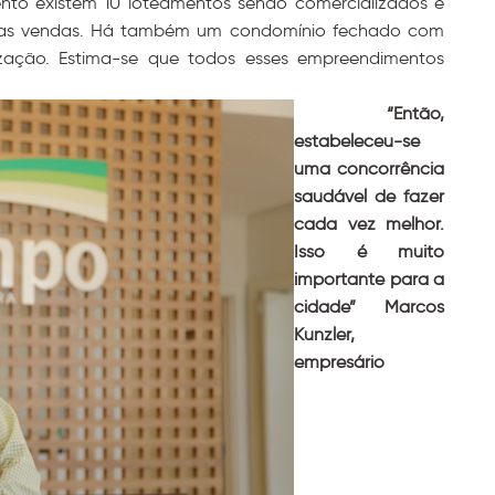
ento existem 10 loteamentos sendo comercializados e
o das vendas. Há também um condomínio fechado com
zação. Estima-se que todos esses empreendimentos
“Então,
estabeleceu-se
uma concorrência
saudável de fazer
cada vez melhor.
Isso é muito
importante para a
cidade” Marcos
Kunzler,
empresário