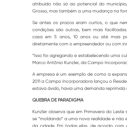
atribuído não só ao potencial do municíp
Grosso, mas também a uma mudança na form
Se antes os prazos eram curtos, o que ne
condições são outras, bem mais facilitada
casa em 5 anos, 10 anos ou até mais pa
diretamente com o empreendedor ou com inst
“Isso foi agregando e estabelecendo uma cu
Marco Antônio Kunzler, da Campo Incorporad
A empresa é um exemplo de como a expansã
2011 a Campo Incorporadora lançou o Residenc
estava ávido, havia uma demanda reprimida m
QUEBRA DE PARADIGMA
Kunzler observa que em Primavera do Leste 
se “moldando” a uma nova realidade e não e
da cidade. Em todas elas, de acordo com o