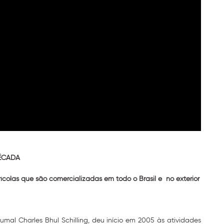
ÉCADA
colas que são comercializadas em todo o Brasil e no exterior
umal Charles Bhul Schilling, deu início em 2005 às atividades