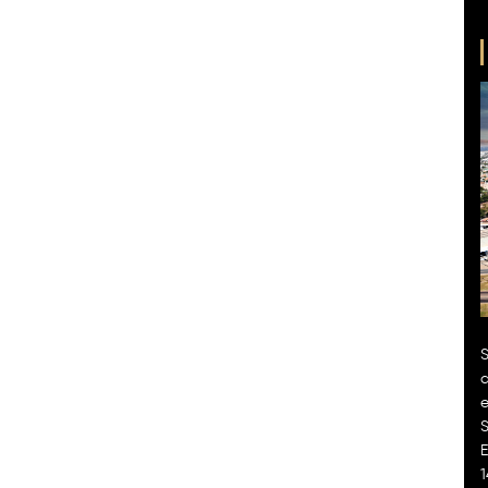
S
d
e
S
E
1