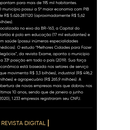
pontam para mais de 195 mil habitantes.
 município possui a 5ª maior economia com PIB
e R$ 5.626.287.120 (aproximadamente R$ 5,62
ilhões).
ocalizada no eixo da BR-163, a Capital do
ortão é polo em educação (17 mil estudantes) e
m saúde (possui inúmeras especialidades
édicas). O estudo “Melhores Cidades para Fazer
egócios”, da revista Exame, aponta o município
a 33ª posição em todo o país (2019). Sua força
conômica está baseada nos setores de serviço
que movimenta R$ 3,3 bilhões), industrial (R$ 496,2
ilhões) e agropecuário (R$ 265,9 milhões). A
abertura de novas empresas mais que dobrou nos
ltimos 10 anos, sendo que de janeiro a junho
2020), 1.233 empresas registraram seu CNPJ.
REVISTA DIGITAL