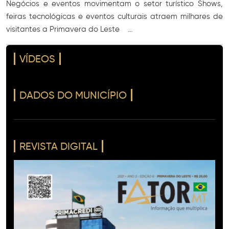
Negócios e eventos movimentam o setor turístico Shows,
feiras tecnológicas e eventos culturais atraem milhares de
visitantes a Primavera do Leste ...
VÍDEOS
DADOS DO MUNICÍPIO
REVISTA DIGITAL