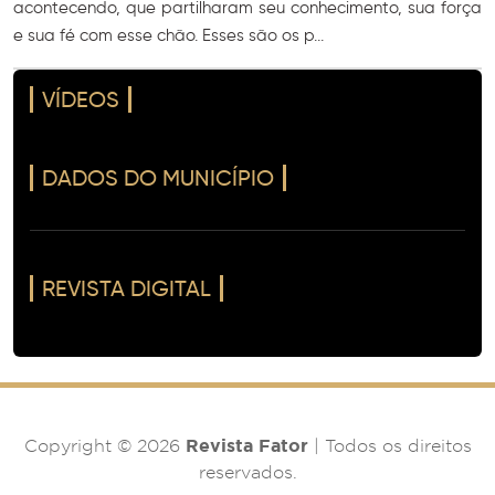
acontecendo, que partilharam seu conhecimento, sua força
e sua fé com esse chão. Esses são os p...
VÍDEOS
DADOS DO MUNICÍPIO
REVISTA DIGITAL
Revista Fator
Copyright © 2026
| Todos os direitos
reservados.